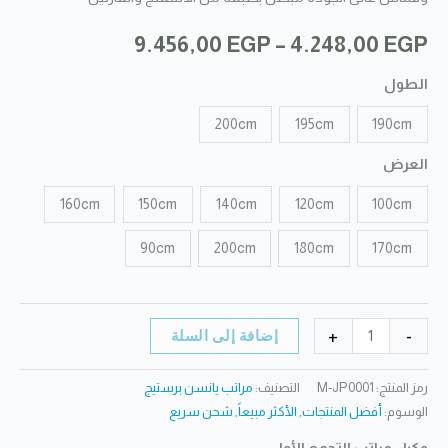
نطاق
9.456,00
EGP
–
4.248,00
EGP
السعر:
الطول
من
200cm
195cm
190cm
العرض
خلال
160cm
150cm
140cm
120cm
100cm
90cm
200cm
180cm
170cm
كمية
+
-
إضافة إلى السلة
مرتبة
يانسن
رمز المنتج:
M-JP0001
التصنيف:
مراتب يانسن برستيج
برستيج
الوسوم:
أفضل المنتجات
,
الأكثر مبيعاً
,
شحن سريع
كليوبترا
وكيل مراتب التجمع الأول