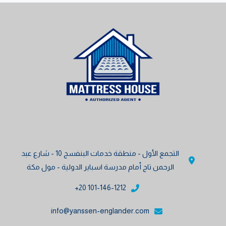
المنتج.
المنتج.
يمكن
يمكن
اختيار
اختيار
الخيارات
الخيارات
على
على
صفحة
صفحة
المنتج
المنتج
التجمع الأول - منطقة خدمات البنفسج 10 - شارع عبد
الرحمن تاج أمام مدرسة اسباير الدولية - مول مكة
101-146-1212 20+
info@yanssen-englander.com