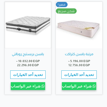
لهذا
لهذا
مميز!
المنتج.
المنتج.
شحن سريع
يمكن
يمكن
اختيار
اختيار
الخيارات
الخيارات
على
على
صفحة
صفحة
المنتج
المنتج
مرتبة يانسن كتراكت
يانسن بريستيج رويالتي
–
10.032,00
EGP
–
5.196,00
EGP
نطاق
نطاق
22.296,00
EGP
12.756,00
EGP
السعر:
السعر:
هناك
هناك
من
من
تحديد أحد الخيارات
تحديد أحد الخيارات
العديد
العديد
خلال
خلال
من
من
شراء عبر الواتساب
شراء عبر الواتساب
الأشكال
الأشكال
المختلفة
المختلف
لهذا
لهذا