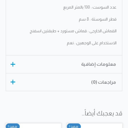
عدد السوست : 130 بالمتر المربع
قطر السوستة : 8 سم
القماش الخارجى : قماش مستورد + طبقتين اسفنج
الاستخدام على الوجهين : نعم
معلومات إضافية
مراجعات (0)
الأبعاد
غير محدد
الارتفاع
24cm
لا توجد مراجعات بعد.
الطول
200cm
,
195cm
,
190cm
قد يعجبك أيضاً…
كن أول من يقيم “مرتبة يانسن برستيج
100cm, 120cm, 140cm,
العرض
150cm, 160cm, 170cm,
كليوبترا”
مميز!
مميز!