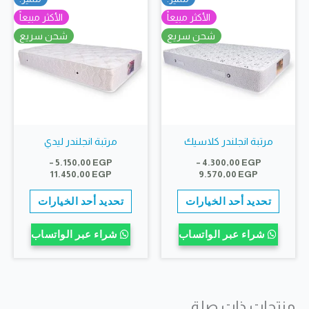
يمكن
المنتج.
الأكثر مبيعاً
الأكثر مبيعاً
اختيار
يمكن
شحن سريع
شحن سريع
الخيارات
اختيار
على
الخيارات
صفحة
على
المنتج
صفحة
المنتج
مرتبة انجلندر كلاسيك
مرتبة انجلندر ليدي
–
5.150,00
EGP
–
4.300,00
EGP
نطاق
نطاق
11.450,00
EGP
9.570,00
EGP
السعر:
السعر:
هناك
هناك
من
من
تحديد أحد الخيارات
تحديد أحد الخيارات
العديد
العديد
خلال
خلال
من
من
شراء عبر الواتساب
شراء عبر الواتساب
الأشكال
الأشكال
المختلفة
المختلف
لهذا
لهذا
منتجات ذات صلة
المنتج.
المنتج.