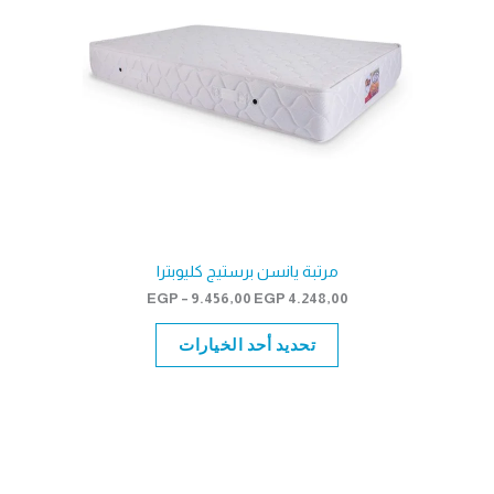
مرتبة يانسن برستيج كليوبترا
نطاق
EGP
–
9.456,00
EGP
4.248,00
السعر:
من
تحديد أحد الخيارات
خلال