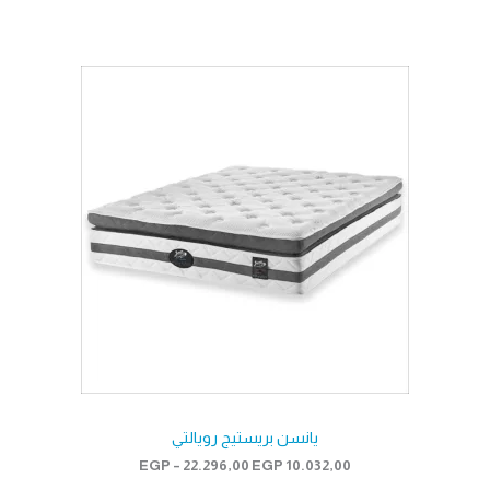
يانسن بريستيج رويالتي
نطاق
EGP
–
22.296,00
EGP
10.032,00
السعر: