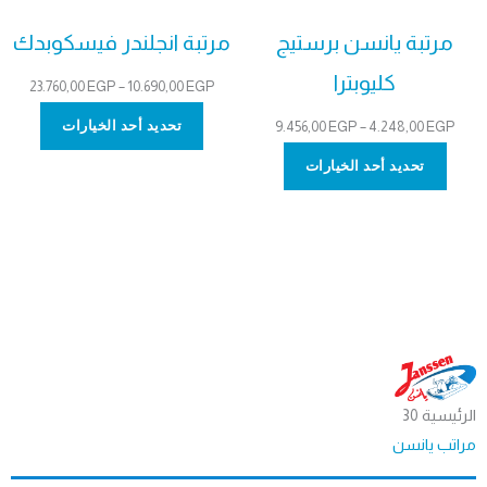
مرتبة يانسن برستيج
مرتبة انجلندر فيسكوبدك
كليوبترا
نطاق
23.760,00
EGP
–
10.690,00
EGP
السعر
تحديد أحد الخيارات
نطاق
9.456,00
EGP
–
4.248,00
EGP
من
السعر:
تحديد أحد الخيارات
من
خلال
خلال
الرئيسية 30
مراتب يانسن