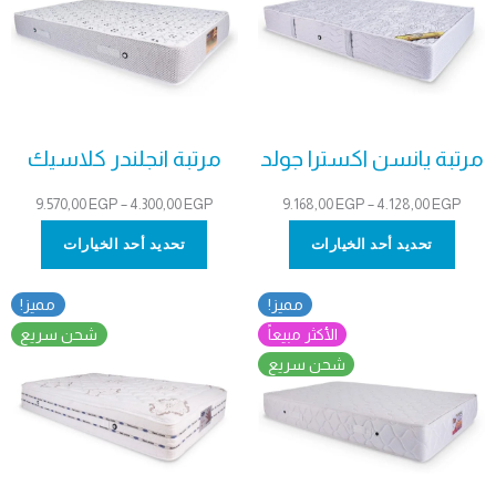
مرتبة يانسن اكسترا جولد
مرتبة انجلندر كلاسيك
نطاق
نطاق
9.570,00
EGP
–
4.300,00
EGP
9.168,00
EGP
–
4.128,00
EGP
السعر:
السعر:
تحديد أحد الخيارات
تحديد أحد الخيارات
من
من
مميز!
مميز!
خلال
خلال
الأكثر مبيعاً
شحن سريع
شحن سريع