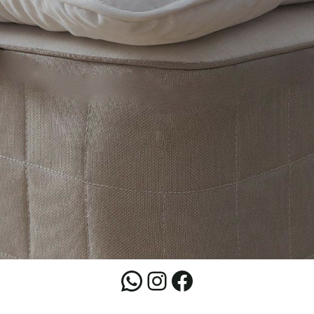
فيسبوك
إنستجرام
واتساب