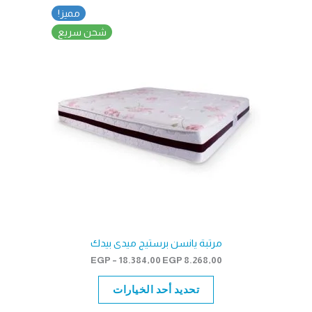
مميز!
شحن سريع
مرتبة يانسن برستيج ميدى بيدك
نطاق
EGP
–
18.384,00
EGP
8.268,00
السعر:
من
تحديد أحد الخيارات
خلال