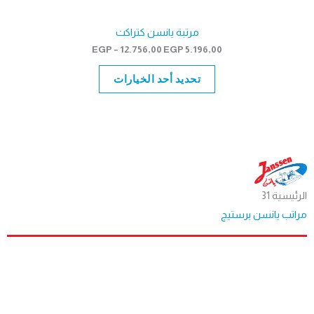
مرتبة يانسن كتراكت
نطاق
EGP
–
12.756,00
EGP
5.196,00
السعر:
من
تحديد أحد الخيارات
خلال
الرئيسية 31
مراتب يانسن برستيج