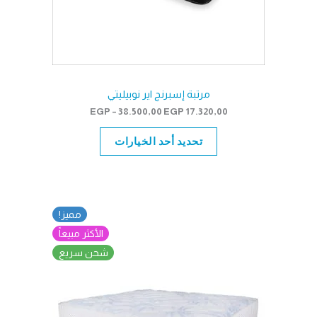
مرتبة إسبرنج اير نوبيليتي
نطاق
EGP
–
38.500,00
EGP
17.320,00
السعر:
من
تحديد أحد الخيارات
خلال
مميز!
الأكثر مبيعاً
شحن سريع