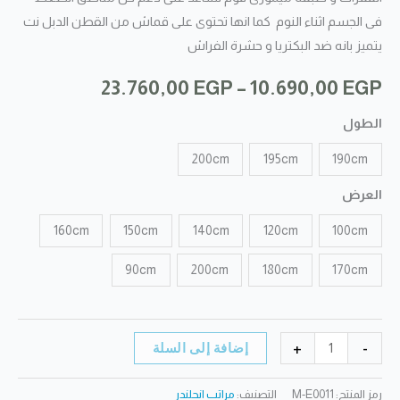
فى الجسم اثناء النوم كما انها تحتوى على قماش من القطن الدبل نت
يتميز بانه ضد البكتريا و حشرة الفراش
نطاق
23.760,00
EGP
–
10.690,00
EGP
السعر:
الطول
من
200cm
195cm
190cm
العرض
خلال
160cm
150cm
140cm
120cm
100cm
90cm
200cm
180cm
170cm
كمية
+
-
إضافة إلى السلة
مرتبة
انجلندر
رمز المنتج:
M-E0011
التصنيف:
مراتب انجلندر