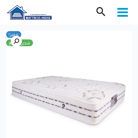
خطي
لى
لمحتوى
مميز!
شحن سريع