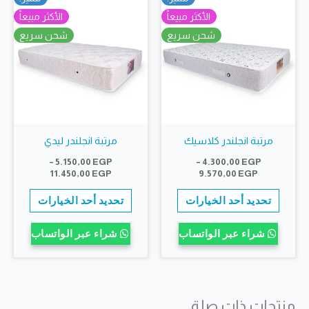
المنتج.
يمكن
الأكثر مبيعاً
الأكثر مبيعاً
يمكن
اختيار
شحن سريع
شحن سريع
اختيار
الخيارات
الخيارات
على
على
صفحة
صفحة
المنتج
المنتج
مرتبة انجلندر كلاسيك
مرتبة انجلندر ليدي
–
5.150,00
EGP
–
4.300,00
EGP
نطاق
نطاق
11.450,00
EGP
9.570,00
EGP
السعر:
السعر:
هناك
هناك
من
من
تحديد أحد الخيارات
تحديد أحد الخيارات
العديد
العديد
خلال
خلال
من
من
شراء عبر الواتساب
شراء عبر الواتساب
الأشكال
الأشكال
المختلفة
المختلف
لهذا
لهذا
منتجات ذات صلة
المنتج.
المنتج.