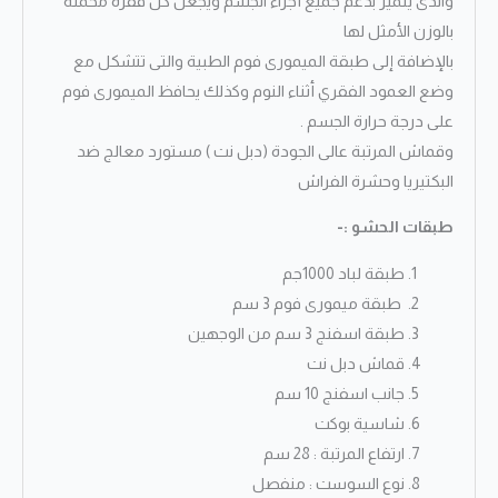
والذى يتميز بدعم جميع أجزاء الجسم ويجعل كل فقرة محملة
بالوزن الأمثل لها
بالإضافة إلى طبقة الميمورى فوم الطبية والتى تتشكل مع
وضع العمود الفقري أثناء النوم وكذلك يحافظ الميمورى فوم
على درجة حرارة الجسم .
وقماش المرتبة عالى الجودة (دبل نت ) مستورد معالج ضد
البكتيريا وحشرة الفراش
طبقات الحشو :-
طبقة لباد 1000جم
طبقة ميمورى فوم 3 سم
طبقة اسفنج 3 سم من الوجهين
قماش دبل نت
جانب اسفنج 10 سم
شاسية بوكت
ارتفاع المرتبة : 28 سم
نوع السوست : منفصل