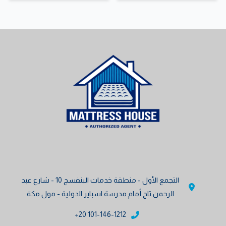
المختلفة
لهذا
لهذا
المنتج.
المنتج.
يمكن
يمكن
اختيار
اختيار
الخيارات
الخيارات
على
على
صفحة
صفحة
المنتج
المنتج
التجمع الأول - منطقة خدمات البنفسج 10 - شارع عبد
الرحمن تاج أمام مدرسة اسباير الدولية - مول مكة
101-146-1212 20+