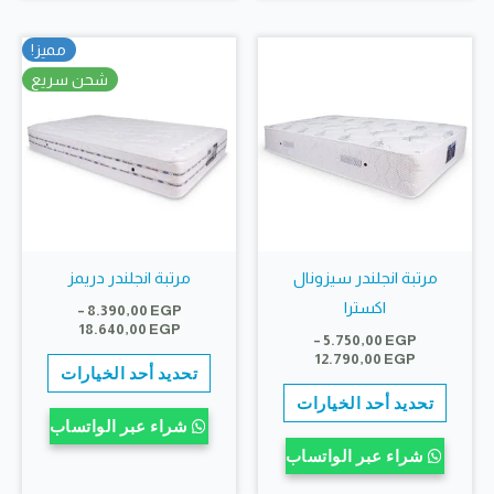
لهذا
المختلف
المنتج.
لهذا
مميز!
يمكن
المنتج.
شحن سريع
اختيار
يمكن
الخيارات
اختيار
على
الخيارات
صفحة
على
المنتج
صفحة
المنتج
مرتبة انجلندر سيزونال
مرتبة انجلندر دريمز
اكسترا
–
8.390,00
EGP
نطاق
18.640,00
EGP
–
5.750,00
EGP
السعر:
نطاق
هناك
12.790,00
EGP
من
تحديد أحد الخيارات
السعر:
هناك
العديد
من
تحديد أحد الخيارات
خلال
العديد
من
شراء عبر الواتساب
خلال
من
الأشكال
شراء عبر الواتساب
الأشكال
المختلف