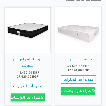
يمكن
يمكن
اختيار
اختيار
الخيارات
الخيارات
على
على
صفحة
صفحة
المنتج
المنتج
مرتبة انجلندر كارس
مرتبة انجلندر امريكان
سبيريت
–
5.670,00
EGP
نطاق
12.620,00
EGP
–
12.430,00
EGP
السعر:
نطاق
هناك
27.620,00
EGP
من
تحديد أحد الخيارات
السعر:
العديد
هناك
من
تحديد أحد الخيارات
خلال
من
العديد
شراء عبر الواتساب
خلال
الأشكال
من
شراء عبر الواتساب
المختلفة
الأشكال