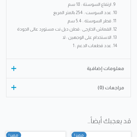
ارتفاع السوستة : 18 سم
عدد السوست : 254 بالمتر المربع
قطر السوستة : 5.4 سم
القماش الخارجى : قطن دبل نت مستورد عالى الجودة
الاستخدام على الوجهين : لا
عدد قطعات الدعم : 1
معلومات إضافية
مراجعات (0)
الأبعاد
غير محدد
الارتفاع
27cm
لا توجد مراجعات بعد.
الطول
200cm
,
195cm
,
190cm
قد يعجبك أيضاً…
كن أول من يقيم “مرتبة انجلندر
100cm, 120cm, 140cm,
العرض
150cm, 160cm, 170cm,
فيسكوبدك”
مميز!
مميز!