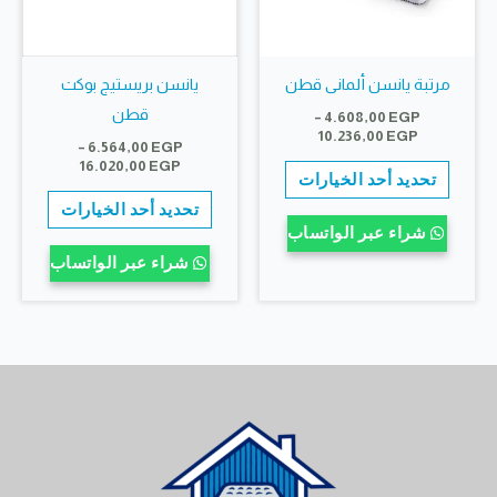
صفحة
صفحة
المنتج
المنتج
مرتبة يانسن ألمانى قطن
يانسن بريستيج بوكت
قطن
–
4.608,00
EGP
نطاق
10.236,00
EGP
–
6.564,00
EGP
السعر:
نطاق
هناك
16.020,00
EGP
من
تحديد أحد الخيارات
السعر:
العديد
هناك
من
تحديد أحد الخيارات
خلال
من
العديد
شراء عبر الواتساب
خلال
الأشكال
من
شراء عبر الواتساب
المختلفة
الأشكال
لهذا
المختلف
المنتج.
لهذا
يمكن
المنتج.
اختيار
يمكن
الخيارات
اختيار
على
الخيارات
صفحة
على