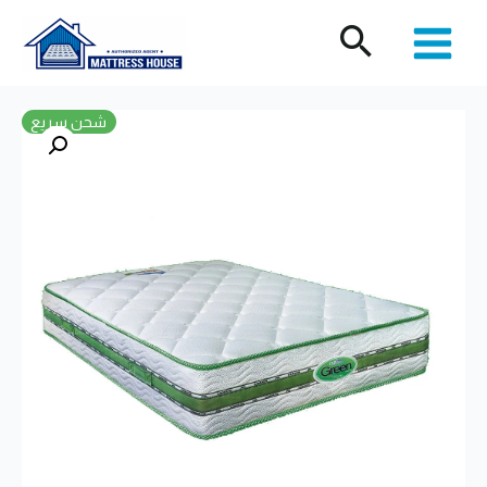
خطي
لى
لمحتوى
شحن سريع