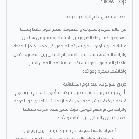
PillowTop:
تحفة فنية في عالم الراحة والجودة
في عالم مليء بالتحديات والضغوط، يعتبر النوم ملاذًا يمنحنا
الهدوء والاسترخاء الضروريين للحياة اليومية. ومن هنا تبرز
مرتبة جرين بيلوتوب من شركة المأمون في مصر، كرمز للجودة
والراحة الفائقة، حيث تجسد الانسجام المثالي بين التصميم الأنيق
والأداء المتفوق. دعونا نستكشف معًا هذا العمل الفني
ونكتشف سحره وفوائده.
جرين بيلوتوب: ليلة نوم استثنائية
تأتي مرتبة جرين بيلوتوب من شركة المأمون لتقديم تجربة نوم
فريدة وراقية. تعتبر هذه المرتبة خيارًا مثاليًا للباحثين عن الجودة
والراحة في نومهم اليومي، حيث تتميز بعدة ميزات تجعلها
تحقق التوازن المثالي بين الأناقة والأداء:
مواد عالية الجودة:
تم تصنيع مرتبة جرين بيلوتوب
باستخدام مواد عالية الجودة ومتينة، مما يضمن تحملها