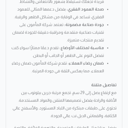
فريدة تجعلك تستيقظ بشعور بالانتعاش والنشاط.
صحة العمود الفقري:
بفضل دعمها المثالي للعمود
الفقري، تساعد في الوقاية من مشاكل الظهر والرقبة.
جودة صناعة مضمونة:
تعتمد شركة المأمون على
تقنيات صناعية متقدمة ومراقبة دقيقة للجودة لضمان
تقديم منتجات متميزة.
مناسبة لمختلف الأوضاع:
تقدم دعمًا ممتازًا سواء كنت
تفضل النوم على الظهر أو الجانب أو البطن.
ضمان رضاء العملاء:
تقدم شركة المأمون ضمان رضاء
العملاء، مما يعكس الثقة في جودة المرتبة.
تفاصيل متقنة
مع ارتفاع يصل إلى 29 سم، تجمع مرتبة جرين بيلوتوب بين
الأناقة والراحة بفضل تصميمها المتقن والمواد المستخدمة.
تحتوي على طبقات مبتكرة من اللباد المستورد، والأسفنج عالي
الكثافة، والقماش الدبل نت عالي الجودة.
بفضل مزايا مثل الطبقات المتعددة، والتهوية الفائقة، واللصق