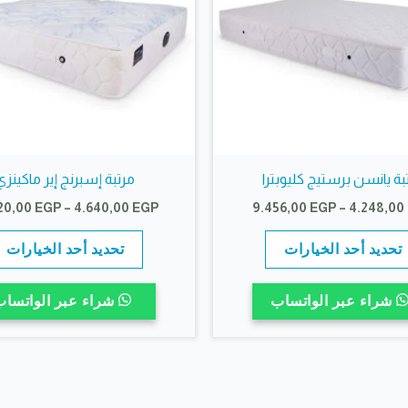
البريد الإلكتروني
*
بة يانسن برستيج كليوبترا
مرتبة إسبرنج إير ماكينزي
نطاق
20,00
EGP
–
4.640,00
EGP
9.456,00
EGP
–
4.248,00
السعر:
هناك
من
تحديد أحد الخيارات
تحديد أحد الخيارات
العديد
خلال
من
شراء عبر الواتساب
شراء عبر الواتساب
الأشكال
المختلفة
لهذا
المنتج.