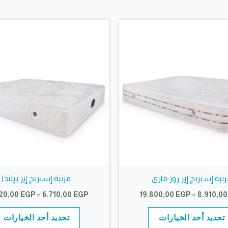
يمكن
اختيار
الخيارات
على
صفحة
المنتج
تبة إسبرنج إير روز ماري
مرتبة إسبرنج إير بيلندا
نطاق
920,00
EGP
–
6.710,00
EGP
19.800,00
EGP
–
8.910,0
السعر:
هناك
من
تحديد أحد الخيارات
تحديد أحد الخيارات
العديد