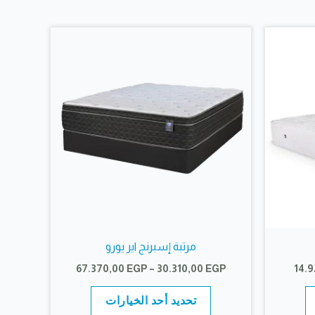
يمكن
يمكن
اختيار
اختيار
الخيارات
الخيارات
على
على
صفحة
صفحة
المنتج
المنتج
مرتبة إسبرنج اير يورو
نطاق
نطاق
67.370,00
EGP
–
30.310,00
EGP
14.
السعر:
السعر:
هناك
هناك
من
من
تحديد أحد الخيارات
العديد
العديد