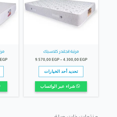
بلد المنشأ
مصر
قطر السوستة
لا يوجد
الاسم
*
نوع السوست
لا يوجد
مرتبة انجلندر كلاسيك
مرت
نطاق
EGP
9.570,00
EGP
–
4.300,00
EGP
السعر:
هناك
من
تحديد أحد الخيارات
العديد
خلال
من
شراء عبر الواتساب
الأشكال
المختلفة
لهذا
المنتج.
منتجات ذات صلة