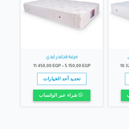
مرتبة انجلندر ليدي
نطاق
نطاق
11.450,00
EGP
–
5.150,00
EGP
10.3
السعر:
السعر:
هناك
هناك
من
من
تحديد أحد الخيارات
العديد
العديد
خلال
خلال
من
من
شراء عبر الواتساب
الأشكال
الأشكال
المختلفة
المختلفة
لهذا
لهذا
المنتج.
المنتج.