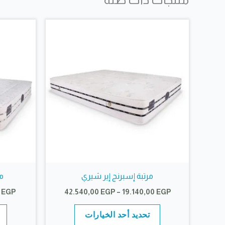
يمكن
اختيار
الخيارات
على
صفحة
المنتج
مرتبة إسبرنج إير شيري
مر
نطاق
0
EGP
42.540,00
EGP
–
19.140,00
EGP
السعر:
هناك
من
تحديد أحد الخيارات
العديد