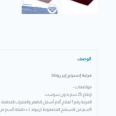
الوصف
مرتبة إسبرنج إير روتانا
مواصفات:-
ارتفاع 25 سم بدون سوست
المرتبة رقم 1 لعلاج ألام أسفل الظهر والفقرات القطنية .
9سم من الاسفنج المضغوط (ريبوند ) + طبقة 5سم من إسفنج الميمورى فوم + 3 زون ميمورى لراحة أكثر ودعم أكثر لفقرات أسفل الظهر