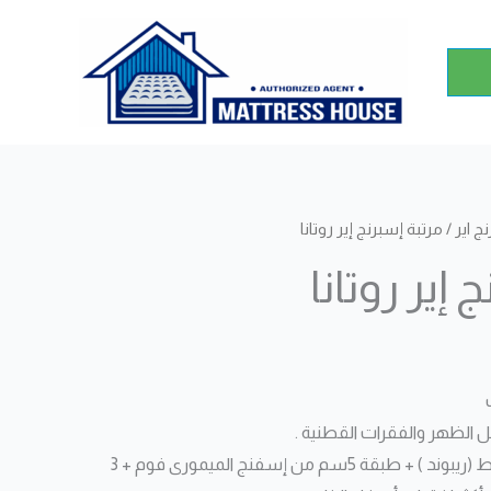
ج اير
/ مرتبة إسبرنج إير روتانا
 إير روتانا
9سم من الاسفنج المضغوط (ريبوند ) + طبقة 5سم من إسفنج الميمورى فوم + 3