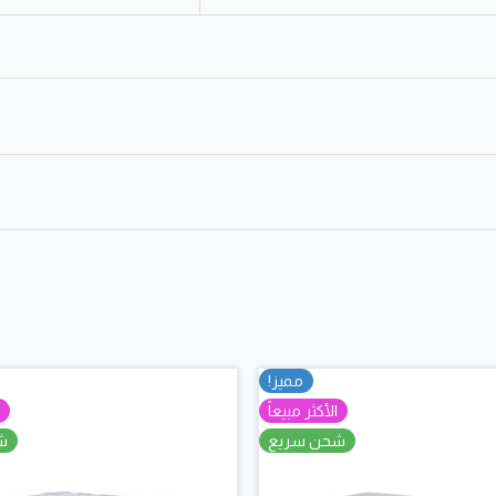
”
100cm, 120cm, 140cm, 150cm, 160cm, 
مشار إليها بـ
*
مميز!
الأكثر مبيعاً
ا
شحن سريع
ش