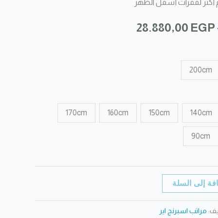
م أكثر لفقرات أسفل الظهر
نطاق
28.880,00
EGP
السعر:
من
200cm
خلال
170cm
160cm
150cm
140cm
90cm
فة إلى السلة
يف:
مراتب اسبرنج اير