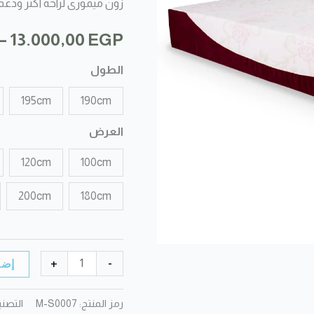
زون ميمورى لراحة أكثر ودع
–
13.000,00
EGP
الطول
195cm
190cm
العرض
120cm
100cm
200cm
180cm
كمية
إضا
+
-
مرتبة
إسبرنج
رمز المنتج:
M-S0007
التصن