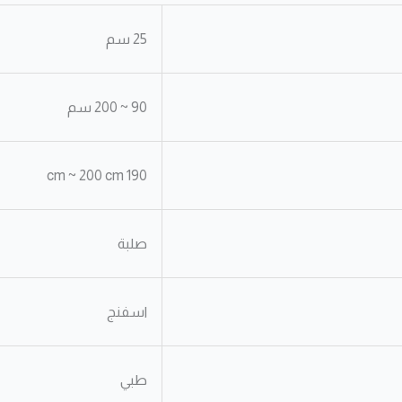
25 سم
90 ~ 200 سم
190 cm ~ 200 cm
صلبة
اسفنج
طبي