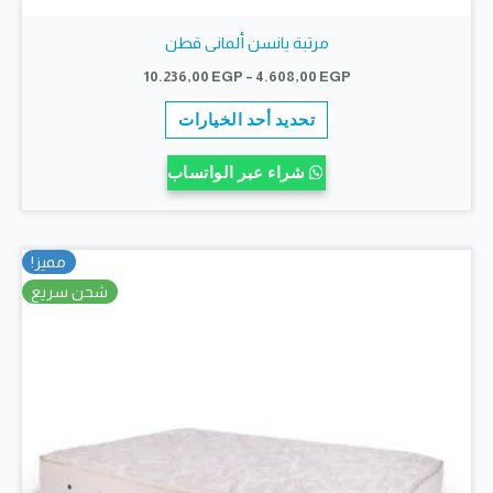
مرتبة يانسن ألمانى قطن
نطاق
10.236,00
EGP
–
4.608,00
EGP
السعر:
هناك
من
تحديد أحد الخيارات
العديد
خلال
من
شراء عبر الواتساب
الأشكال
المختلفة
لهذا
مميز!
المنتج.
شحن سريع
يمكن
اختيار
الخيارات
على
صفحة
المنتج