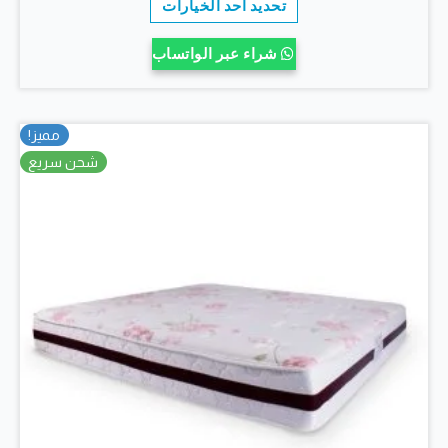
تحديد أحد الخيارات
العديد
خلال
من
شراء عبر الواتساب
الأشكال
المختلفة
لهذا
مميز!
المنتج.
شحن سريع
يمكن
اختيار
الخيارات
على
صفحة
المنتج