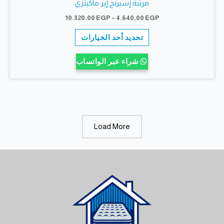
مرتبة إسبرنج إير ماكينزي
نطاق
10.320,00
EGP
–
4.640,00
EGP
السعر:
هناك
من
تحديد أحد الخيارات
العديد
خلال
من
شراء عبر الواتساب
الأشكال
المختلفة
لهذا
المنتج.
يمكن
Load More
اختيار
الخيارات
على
صفحة
المنتج