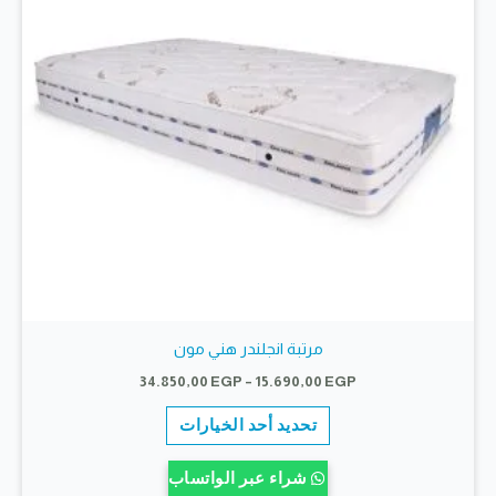
على
صفحة
المنتج
مرتبة انجلندر هني مون
نطاق
34.850,00
EGP
–
15.690,00
EGP
السعر:
هناك
من
تحديد أحد الخيارات
العديد
خلال
من
شراء عبر الواتساب