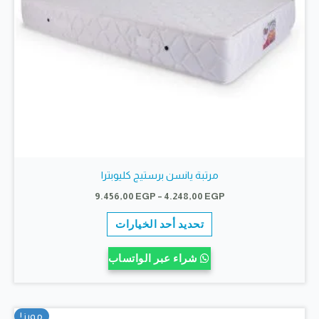
المنتج
مرتبة يانسن برستيج كليوبترا
نطاق
9.456,00
EGP
–
4.248,00
EGP
السعر:
هناك
من
تحديد أحد الخيارات
العديد
خلال
من
شراء عبر الواتساب
الأشكال
المختلفة
لهذا
مميز!