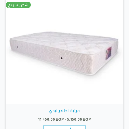
يمكن
شحن سريع
اختيار
الخيارات
على
صفحة
المنتج
مرتبة انجلندر ليدي
نطاق
11.450,00
EGP
–
5.150,00
EGP
السعر:
هناك
من