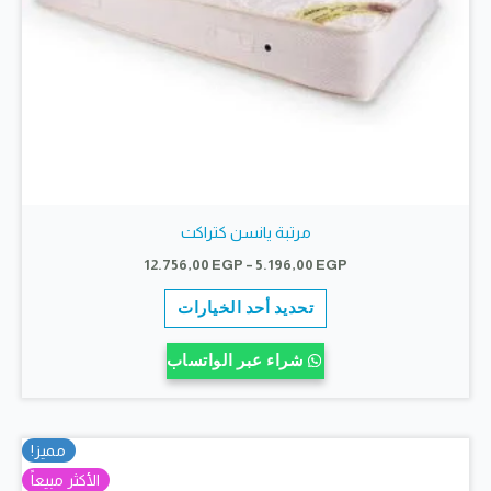
مرتبة يانسن كتراكت
نطاق
12.756,00
EGP
–
5.196,00
EGP
السعر:
هناك
من
تحديد أحد الخيارات
العديد
خلال
من
شراء عبر الواتساب
الأشكال
المختلفة
لهذا
مميز!
المنتج.
الأكثر مبيعاً