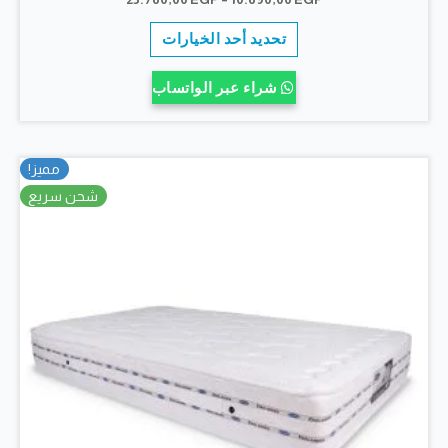
السعر:
هناك
من
تحديد أحد الخيارات
العديد
خلال
من
شراء عبر الواتساب
الأشكال
المختلفة
لهذا
مميز!
المنتج.
شحن سريع
يمكن
اختيار
الخيارات
على
صفحة
المنتج