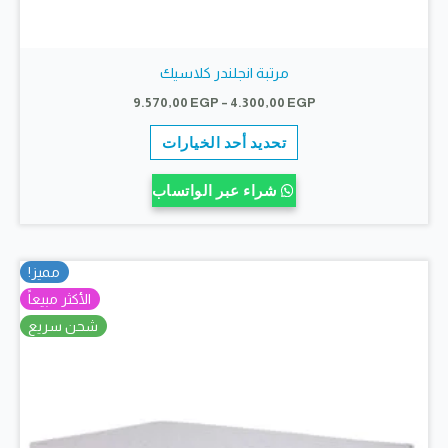
مرتبة انجلندر كلاسيك
نطاق
9.570,00
EGP
–
4.300,00
EGP
السعر:
هناك
من
تحديد أحد الخيارات
العديد
خلال
من
شراء عبر الواتساب
الأشكال
المختلفة
لهذا
مميز!
المنتج.
الأكثر مبيعاً
يمكن
شحن سريع
اختيار
الخيارات
على
صفحة