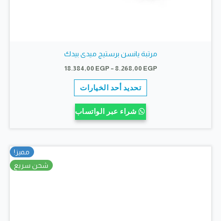
مرتبة يانسن برستيج ميدى بيدك
نطاق
18.384,00
EGP
–
8.268,00
EGP
السعر:
هناك
من
تحديد أحد الخيارات
العديد
خلال
من
شراء عبر الواتساب
الأشكال
المختلفة
لهذا
مميز!
المنتج.
شحن سريع
يمكن
اختيار
الخيارات
على