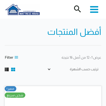
خطي
لى
لمحتوى
أفضل المنتجات
تم
Filter
عرض 1–12 من أصل 16 نتيجة
الفرز
حسب
الشهرة
مميز!
شحن سريع