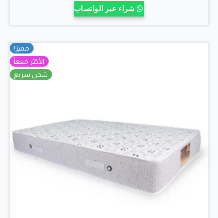
من
شراء عبر الواتساب
الأشكال
المختلفة
لهذا
مميز!
المنتج.
الأكثر مبيعاً
يمكن
شحن سريع
اختيار
الخيارات
على
صفحة
المنتج