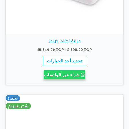
مرتبة انجلندر دريمز
نطاق
18.640,00
EGP
–
8.390,00
EGP
السعر:
هناك
من
تحديد أحد الخيارات
العديد
خلال
من
شراء عبر الواتساب
الأشكال
المختلفة
لهذا
مميز!
المنتج.
شحن سريع
يمكن
اختيار
الخيارات