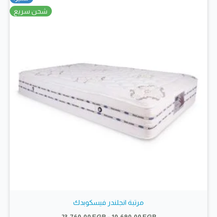
المنتج.
شحن سريع
يمكن
اختيار
الخيارات
على
صفحة
المنتج
مرتبة انجلندر فيسكوبدك
نطاق
23.760,00
EGP
–
10.690,00
EGP