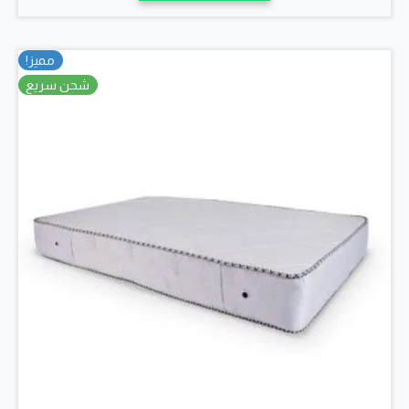
الأشكال
المختلفة
لهذا
مميز!
المنتج.
شحن سريع
يمكن
اختيار
الخيارات
على
صفحة
المنتج